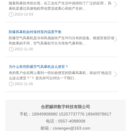
随着风幕技术的出现，在工业生产生活中就得到了广泛的应用， 风
幕机是通过高速电机带动贯流或离心风轮产生的…
2022-12-03
防爆风幕机如何保持室内温度平衡
防爆空气风幕机是冷却风扇旋转产生均匀分布的设备。根据安装区域
和效果的不同，空气风幕机可分为等热气幕和热…
2022-11-30
为什么有些防爆空气风幕机这么便宜？
有的客户会在网上看到一些比较便宜的防爆风幕机，就会问“他这怎
么这么便宜？”？ 首先你可以对比一下我们…
2022-11-26
合肥赐祥数字科技有限公司
手机：18949908880 15257737776 18949978817
电话：0557-4088008
邮箱：cixiangex@163.com