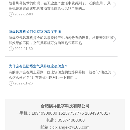
随着风幕技术的出现，在工业生产生活中就得到了广泛的应用， 风
幕机是通过高速电机带动贯流或离心风轮产生的…
2022-12-03
防爆风幕机如何保持室内温度平衡
防爆空气风幕机是冷却风扇旋转产生均匀分布的设备。根据安装区域
和效果的不同，空气风幕机可分为等热气幕和热…
2022-11-30
为什么有些防爆空气风幕机这么便宜？
有的客户会在网上看到一些比较便宜的防爆风幕机，就会问“他这怎
么这么便宜？”？ 首先你可以对比一下我们…
2022-11-26
合肥赐祥数字科技有限公司
手机：18949908880 15257737776 18949978817
电话：0557-4088008
邮箱：cixiangex@163.com